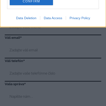
projekt?
CONFIRM
Vaše meno
*
Data Deletion
Data Access
Privacy Policy
Váš email
*
Váš telefón
*
Vaša správa
*