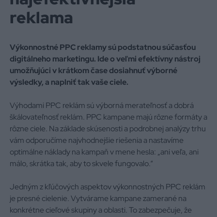
reklama
Výkonnostné PPC reklamy sú podstatnou súčasťou
digitálneho marketingu. Ide o veľmi efektívny nástroj
umožňujúci v krátkom čase dosiahnuť výborné
výsledky, a naplniť tak vaše ciele.
Výhodami PPC reklám sú výborná merateľnosť a dobrá
škálovateľnosť reklám. PPC kampane majú rôzne formáty a
rôzne ciele. Na základe skúsenosti a podrobnej analýzy trhu
vám odporučíme najvhodnejšie riešenia a nastavíme
optimálne náklady na kampaň v mene hesla: „ani veľa, ani
málo, skrátka tak, aby to skvele fungovalo.“
Jedným z kľúčových aspektov výkonnostných PPC reklám
je presné cielenie. Vytvárame kampane zamerané na
konkrétne cieľové skupiny a oblasti. To zabezpečuje, že