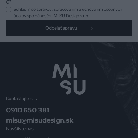
6?
Súhlasím so správou, spracovaním a uchovaním osobných
údajov spoločnosťou MI:SU Design s.r.o.
Odoslať správu
Kontaktujte nás
0910 650 381
misu@misudesign.sk
Navštívte nás