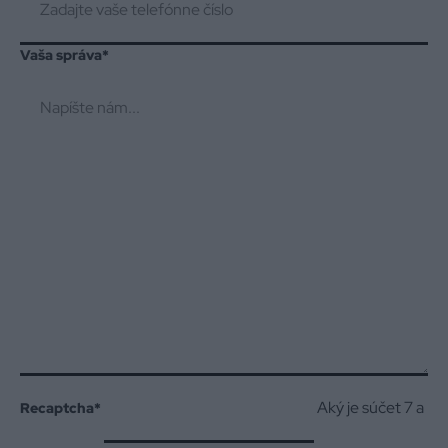
Vaša správa
*
Aký je súčet 7 a
Recaptcha
*