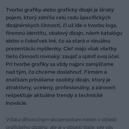
Tvorba grafiky alebo grafický dizajn je široký
pojem, ktorý zahŕňa celú radu špecifických
dizajnérskych činností, či už ide o tvorbu loga,
firemnú identitu, obalový dizajn, návrh katalógu
alebo o čokoľvek iné, čo sa stará o vizuálnu
prezentáciu myšlienky. Cieľ majú však všetky
tieto činnosti rovnaký: zaujať a splniť svoj účel.
Pri tvorbe grafiky sa vždy najprv zamýšľame
nad tým, čo chceme dosiahnuť. Firmám a
značkám prinášame osobitý dizajn, ktorý je
atraktívny, ucelený, profesionálny, a zároveň
rešpektuje aktuálne trendy a technické
inovácie.
Vďaka dlhoročným skúsenostiam nielen v oblasti
grafického dizajnu, ale aj v oblasti tlače, pre vás