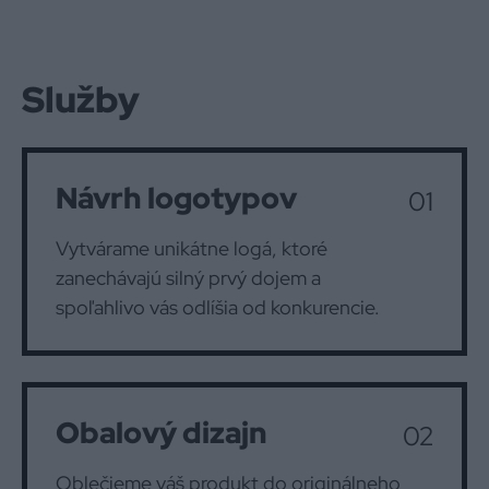
Služby
Návrh logotypov
01
Vytvárame unikátne logá, ktoré
zanechávajú silný prvý dojem a
spoľahlivo vás odlíšia od konkurencie.
Obalový dizajn
02
Oblečieme váš produkt do originálneho