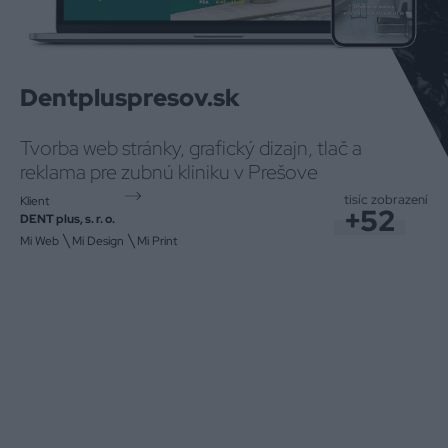
Dentpluspresov.sk
Tvorba web stránky, grafický dizajn, tlač a
reklama pre zubnú kliniku v Prešove
tisíc
zobrazení
Klient
+52
DENT plus, s. r. o.
\
\
Mi Web
Mi Design
Mi Print