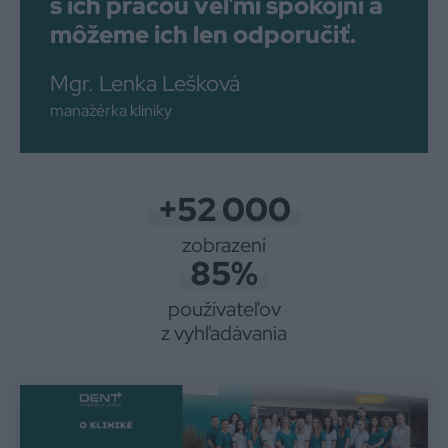
s ich prácou veľmi spokojní a
môžeme ich len odporučiť.
Mgr. Lenka Lešková
manažérka kliniky
+52 000
zobrazení
85%
používateľov
z vyhľadávania