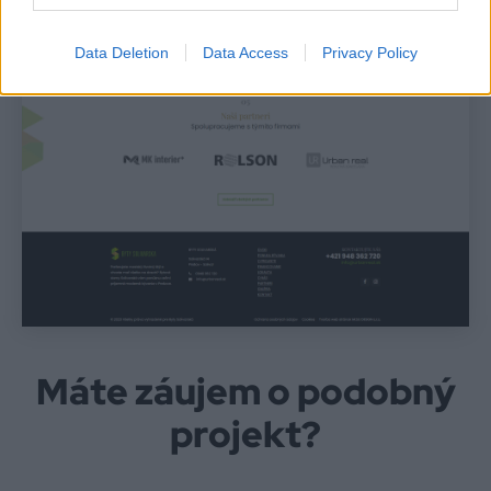
Data Deletion
Data Access
Privacy Policy
Máte záujem o podobný
projekt?