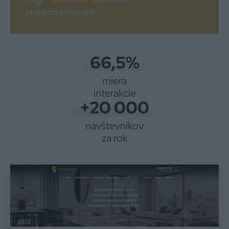
projektový manažér
66,5%
miera
interakcie
+20 000
návštevníkov
za rok