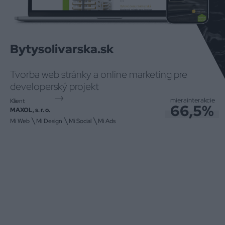
Bytysolivarska.sk
Tvorba web stránky a online marketing pre
developerský projekt
miera
interakcie
Klient
66,5%
MAXOL, s. r. o.
\
\
\
Mi Web
Mi Design
Mi Social
Mi Ads