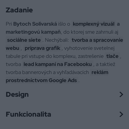
Zadanie
Pri
Bytoch Solivarská
išlo o
komplexný vizuál
a
marketingovú kampaň
, do ktorej sme zahrnuli aj
sociálne siete
. Nechýbali:
tvorba a spracovanie
webu
,
príprava grafík
, vyhotovenie svetelnej
tabule pri vstupe do komplexu, zastrešenie
tlače
,
tvorba
lead kampaní na Facebooku
, a taktiež
tvorba bannerových a vyhľadávacích
reklám
prostredníctvom Google Ads
.
Design
Funkcionalita