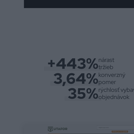
+443%
nárast
tržieb
3,64%
konverzný
pomer
35%
rýchlosť vyba
objednávok