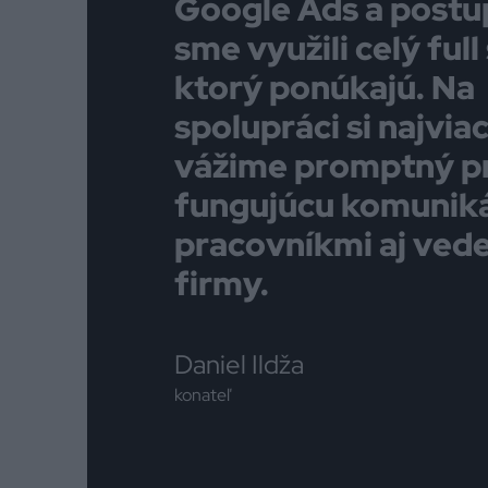
Google Ads a post
sme využili celý full
ktorý ponúkajú. Na
spolupráci si najvia
vážime promptný pr
fungujúcu komuniká
pracovníkmi aj ved
firmy.
Daniel Ildža
konateľ