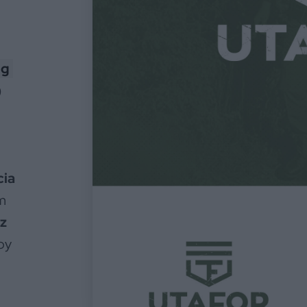
ng
)
cia
m
 z
aby