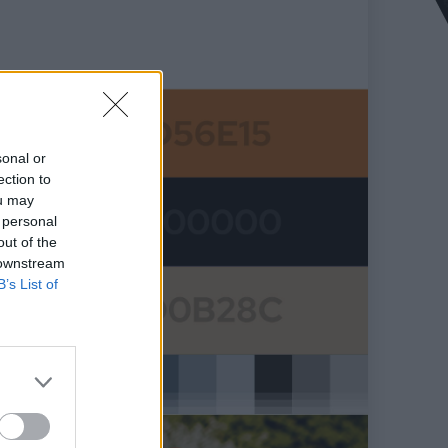
sonal or
ection to
ou may
 personal
out of the
 downstream
B’s List of