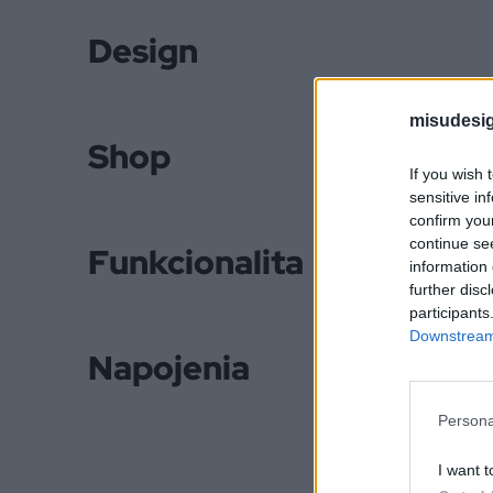
Design
misudesig
Shop
If you wish 
sensitive in
confirm you
continue se
Funkcionalita
information 
further disc
participants
Downstream 
Napojenia
Persona
I want t