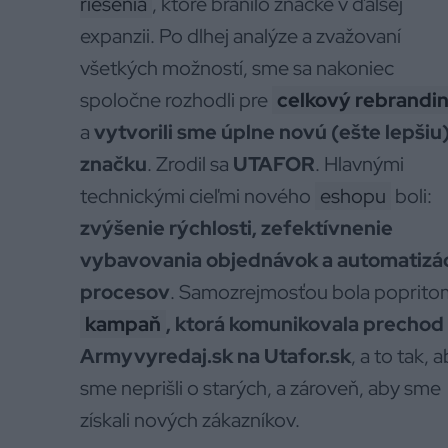
riešenia
, ktoré bránilo značke v ďalšej
expanzii. Po dlhej analýze a zvažovaní
všetkých možností, sme sa nakoniec
spoločne rozhodli pre
celkový rebrandi
a
vytvorili sme úplne novú (ešte lepšiu
značku
. Zrodil sa
UTAFOR
. Hlavnými
technickými cieľmi nového
eshopu
boli:
zvýšenie rýchlosti, zefektívnenie
vybavovania objednávok a automatizá
procesov
. Samozrejmosťou bola poprito
kampaň
, ktorá komunikovala prechod
Armyvyredaj.sk na Utafor.sk
, a to tak, 
sme neprišli o starých, a zároveň, aby sme
získali nových zákazníkov.