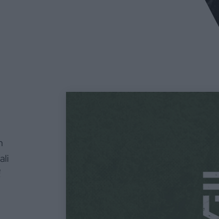
m
ali