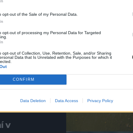
In
o opt-out of the Sale of my Personal Data.
In
to opt-out of processing my Personal Data for Targeted
ing.
In
acerými
o opt-out of Collection, Use, Retention, Sale, and/or Sharing
ersonal Data that Is Unrelated with the Purposes for which it
lected.
Out
o na
lnených
CONFIRM
dzenej
I:SU
Data Deletion
Data Access
Privacy Policy
í v