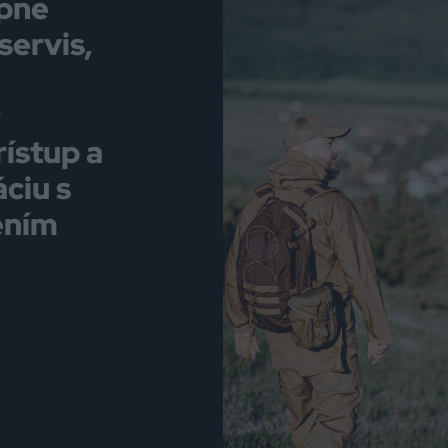
upne
 servis,
c
ístup a
ciu s
ením