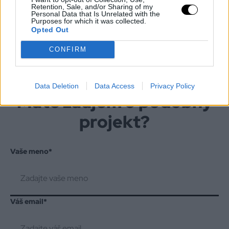
Retention, Sale, and/or Sharing of my
Personal Data that Is Unrelated with the
Purposes for which it was collected.
Opted Out
CONFIRM
Data Deletion
Data Access
Privacy Policy
Máte záujem o podobný
projekt?
Vaše meno
*
Váš email
*