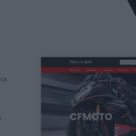
áca
m