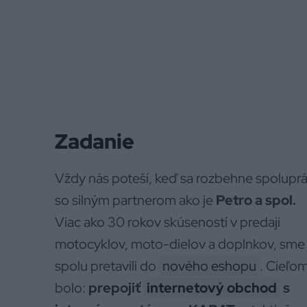
Zadanie
Vždy nás poteší, keď sa rozbehne spolupr
so silným partnerom ako je
Petro a spol.
Viac ako 30 rokov skúseností v predaji
motocyklov, moto-dielov a doplnkov, sme
spolu pretavili do
nového eshopu
. Cieľo
bolo:
prepojiť
internetový obchod
s