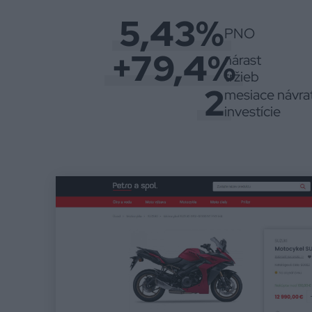
5,43%
PNO
+79,4%
nárast
tržieb
2
mesiace návra
investície