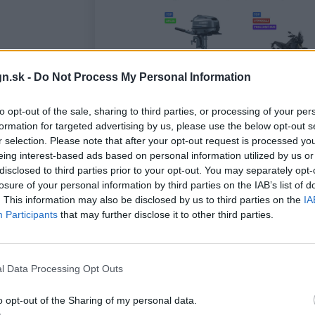
n.sk -
Do Not Process My Personal Information
to opt-out of the sale, sharing to third parties, or processing of your per
formation for targeted advertising by us, please use the below opt-out s
r selection. Please note that after your opt-out request is processed y
u MI:SU
eing interest-based ads based on personal information utilized by us or
disclosed to third parties prior to your opt-out. You may separately opt-
a
losure of your personal information by third parties on the IAB’s list of
. This information may also be disclosed by us to third parties on the
IA
nej
Participants
that may further disclose it to other third parties.
agovať
l Data Processing Opt Outs
davky,
o opt-out of the Sharing of my personal data.
o