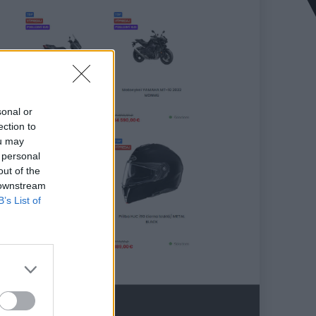
sonal or
ection to
ou may
 personal
out of the
 downstream
B’s List of