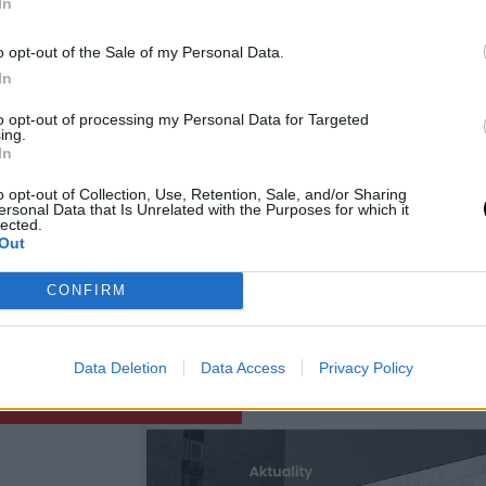
In
a
o opt-out of the Sale of my Personal Data.
a
In
nguje.
to opt-out of processing my Personal Data for Targeted
ing.
sa na
In
o opt-out of Collection, Use, Retention, Sale, and/or Sharing
ersonal Data that Is Unrelated with the Purposes for which it
lected.
Out
CONFIRM
Data Deletion
Data Access
Privacy Policy