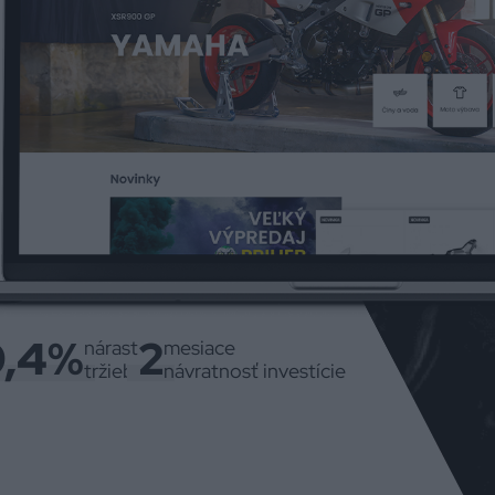
9,4%
2
nárast
mesiace
tržieb
návratnosť investície