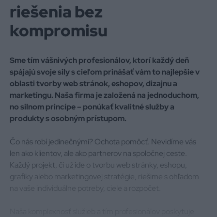
riešenia bez
kompromisu
Sme tím vášnivých profesionálov, ktorí každý deň
spájajú svoje sily s cieľom prinášať vám to najlepšie v
oblasti tvorby web stránok, eshopov, dizajnu a
Spájame dizajn &
marketingu. Naša firma je založená na jednoduchom,
no silnom princípe – ponúkať kvalitné služby a
technológie
produkty s osobným prístupom.
Čo nás robí jedinečnými? Ochota pomôcť. Nevidíme vás
za nás hovoria výsledky
len ako klientov, ale ako partnerov na spoločnej ceste.
nárast
objednávok
Klient
Každý projekt, či už ide o tvorbu web stránky, eshopu,
+320%
SAGANSPORT
grafiky alebo marketingovej stratégie, riešime s ohľadom
\
\
MI Design
MI Shop
MI Ads
na vaše individuálne potreby, ciele a rozpočet.
Naša komplexnosť služieb a tím profesionálov poskytuje