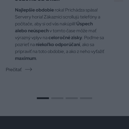
Najlepšie obdobie
roka! Prichádza spása!
Servery horia! Zákazníci scrollujú telefóny a
počítače, aby si od vás nakúpili!
Úspech
alebo neúspech
v tomto čase môže mať
výrazný vplyv na
celoročné zisky
. Poďme sa
pozrieť na
niekoľko odporúčaní
, ako sa
pripraviť na toto obdobie, a ako z neho vyťažiť
maximum
.
Prečítať