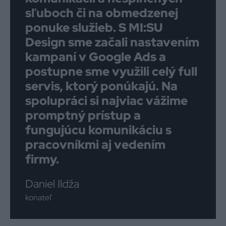
sľuboch či na obmedzenej
ponuke služieb. S MI:SU
Design sme začali nastavením
kampaní v Google Ads a
postupne sme využili celý full
servis, ktorý ponúkajú. Na
spolupráci si najviac vážime
promptný prístup a
fungujúcu komunikáciu s
pracovníkmi aj vedením
firmy.
Daniel Ildža
konateľ