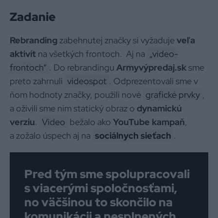
Zadanie
Rebranding
zabehnutej značky si vyžaduje
veľa
aktivít
na všetkých frontoch. Aj na
„video-
frontoch“
. Do rebrandingu
Armyvýpredaj.sk
sme
preto zahrnuli
videospot
. Odprezentovali sme v
ňom hodnoty značky, použili nové
grafické prvky
,
a oživili sme ním statický obraz o
dynamickú
verziu
.
Video
bežalo ako
YouTube kampaň
,
a zožalo úspech aj na
sociálnych sieťach
.
Pred tým sme spolupracovali
s viacerými spoločnosťami,
no väčšinou to skončilo na
komunikácii a nesplnených