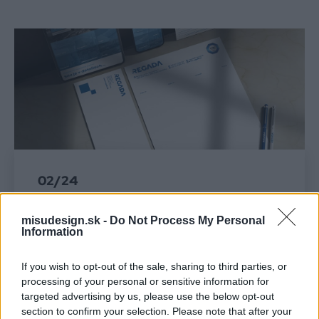
02/24
Rebranding po 25 rokoch
misudesign.sk -
Do Not Process My Personal
Information
V našej agentúre sme mali česť spolupracovať s
výnimočnou spoločnosťou v strojárskej
If you wish to opt-out of the sale, sharing to third parties, or
oblasti
, ktorá sa po
25 rokoch
na trhu rozhodla
processing of your personal or sensitive information for
pre
redizajn a modernizáciu
svojho podnikania.
targeted advertising by us, please use the below opt-out
Spoločnosť
REGADA
, s ktorou sme pracovali na
section to confirm your selection. Please note that after your