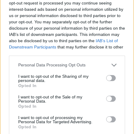
zmene vizuálu
a tvorbe novej
web stránky
, sa
opt-out request is processed you may continue seeing
stala príkladom toho, ako
odvaha k zmene
môže
interest-based ads based on personal information utilized by
us or personal information disclosed to third parties prior to
posunúť firmu vpred.
your opt-out. You may separately opt-out of the further
Prečítať
disclosure of your personal information by third parties on the
IAB’s list of downstream participants. This information may
also be disclosed by us to third parties on the
IAB’s List of
Downstream Participants
that may further disclose it to other
third parties.
<
1
2
Personal Data Processing Opt Outs
I want to opt-out of the Sharing of my
personal data.
Opted In
I want to opt-out of the Sale of my
Personal Data.
Opted In
I want to opt-out of processing my
Personal Data for Targeted Advertising.
Opted In
Kontaktujte nás