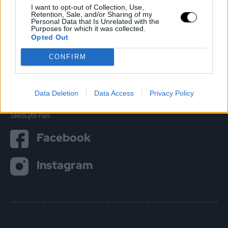
0910 650 381
I want to opt-out of Collection, Use,
Retention, Sale, and/or Sharing of my
Personal Data that Is Unrelated with the
misu@misudesign.sk
Purposes for which it was collected.
Opted Out
Navštívte nás
Prostějovská 115/A
CONFIRM
Prešov
Data Deletion
Data Access
Privacy Policy
Zobraziť kontakt
Sledujte nás
Facebook
Instagram