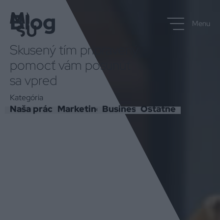
Blog
Menu
Skusený tím pripravený
pomocť vám posunúť
sa vpred
Kategória
Naša práca
Marketing
Business
Ostatné