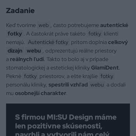
Zadanie
Keď tvoríme
web
, často potrebujeme
autentické
fotky
. A častokrát práve takéto
fotky
klienti
nemajú.
Autentické fotky
pritom doplnia
celkový
dizajn
webu
, odprezentujú reálne priestory
a
reálnych ľudí
. Takto to bolo aj v prípade
stomatologickej a estetickej kliniky
GlamiDent
.
Pekné
fotky
priestorov, a ešte krajšie
fotky
personálu kliniky,
spestrili vzhľad
webu
a dodali
mu
osobnejší charakter
.
S firmou MI:SU Design máme
len pozitívne skúsenosti,
navrhli a vytvorili nám celý