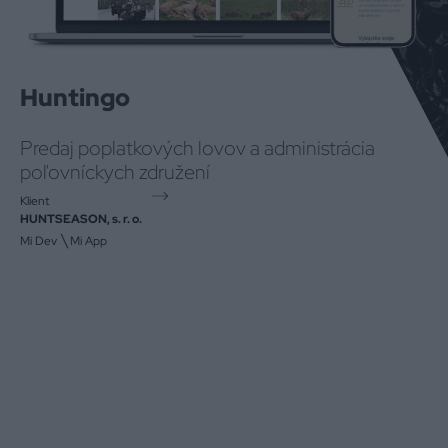
Huntingo
Predaj poplatkových lovov a administrácia
poľovníckych združení
Klient
HUNTSEASON, s. r. o.
\
Mi Dev
Mi App