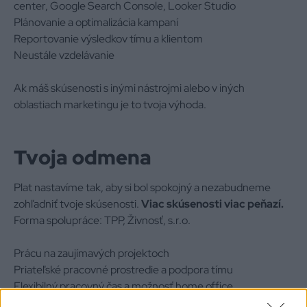
center, Google Search Console, Looker Studio
Plánovanie a optimalizácia kampaní
Reportovanie výsledkov tímu a klientom
Neustále vzdelávanie
Ak máš skúsenosti s inými nástrojmi alebo v iných
oblastiach marketingu je to tvoja výhoda.
Tvoja odmena
Plat nastavíme tak, aby si bol spokojný a nezabudneme
zohľadniť tvoje skúsenosti.
Viac skúsenosti viac peňazí.
Forma spolupráce: TPP, Živnosť, s.r.o.
Prácu na zaujímavých projektoch
Priateľské pracovné prostredie a podpora tímu
Flexibilný pracovný čas a možnosť home office