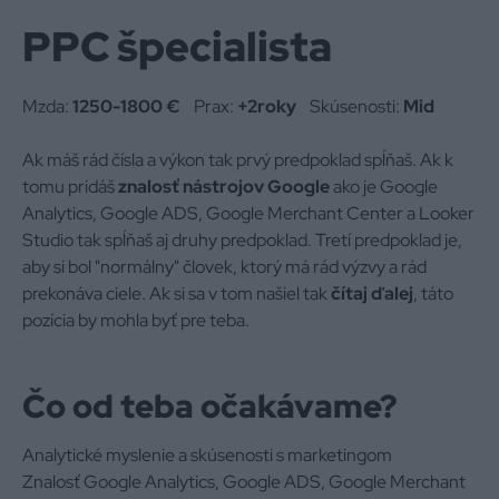
PPC špecialista
Mzda:
1250-1800 €
Prax:
+2roky
Skúsenosti:
Mid
Ak máš rád čísla a výkon tak prvý predpoklad spĺňaš. Ak k
tomu pridáš
znalosť nástrojov Google
ako je Google
Analytics, Google ADS, Google Merchant Center a Looker
Studio tak spĺňaš aj druhy predpoklad. Tretí predpoklad je,
aby si bol "normálny" človek, ktorý má rád výzvy a rád
prekonáva ciele. Ak si sa v tom našiel tak
čítaj ďalej
, táto
pozícia by mohla byť pre teba.
Čo od teba očakávame?
Analytické myslenie a skúsenosti s marketingom
Znalosť Google Analytics, Google ADS, Google Merchant