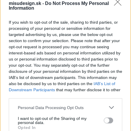
misudesign.sk -
Do Not Process My Personal
Prosíme, uviesť tvoje skúsenosti a výsledky tebou
Information
vytvorených a optimalizovaných kampaní.
Kontaktovať budeme len uchádzačov o zamestnanie,
If you wish to opt-out of the sale, sharing to third parties, or
ktorí budú spĺňať požiadavky.
processing of your personal or sensitive information for
targeted advertising by us, please use the below opt-out
Pošli nám info o tebe
section to confirm your selection. Please note that after your
opt-out request is processed you may continue seeing
Vaše meno
*
interest-based ads based on personal information utilized by
us or personal information disclosed to third parties prior to
your opt-out. You may separately opt-out of the further
disclosure of your personal information by third parties on the
IAB’s list of downstream participants. This information may
Váš email
*
also be disclosed by us to third parties on the
IAB’s List of
Downstream Participants
that may further disclose it to other
third parties.
Personal Data Processing Opt Outs
Váš telefón
*
I want to opt-out of the Sharing of my
personal data.
Opted In