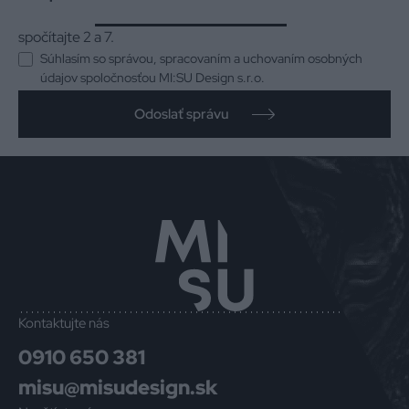
spočítajte 2 a 7.
Súhlasím so správou, spracovaním a uchovaním osobných
údajov spoločnosťou MI:SU Design s.r.o.
Odoslať správu
Kontaktujte nás
0910 650 381
misu@misudesign.sk