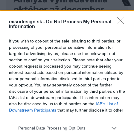
október až december
2023
misudesign.sk -
Do Not Process My Personal
Information
If you wish to opt-out of the sale, sharing to third parties, or
processing of your personal or sensitive information for
Zakomponujte aj slová, pri ktorých je
menšia
targeted advertising by us, please use the below opt-out
section to confirm your selection. Please note that after your
konkurencia
(aj keď v dnešnej dobre je pomerne
opt-out request is processed you may continue seeing
ťažké nájsť takéto slová). Budú mať síce menši
interest-based ads based on personal information utilized by
počet vyhľadávaní, ale dostanú vás skôr na
us or personal information disclosed to third parties prior to
your opt-out. You may separately opt-out of the further
popredné pozície
.
disclosure of your personal information by third parties on the
IAB’s list of downstream participants. This information may
also be disclosed by us to third parties on the
IAB’s List of
Downstream Participants
that may further disclose it to other
third parties.
Personal Data Processing Opt Outs