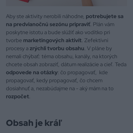
Aby ste aktivity nerobili náhodne,
potrebujete sa
na predvianočnú sezónu pripraviť
. Plán vám
poskytne istotu a bude slúžiť ako vodítko pri
tvorbe
marketingových aktivít
. Zefektívni
procesy a
zrýchli tvorbu obsahu
. V pláne by
nemali chýbať: téma obsahu, kanály, na ktorých
chcete obsah zobraziť, dátum realizácie a cieľ. Teda
odpovede na otázky
: čo propagovať, kde
propagovať, kedy propagovať, čo chcem
dosiahnuť a, nezabúdajme na - aký mám na to
rozpočet
.
Obsah je kráľ