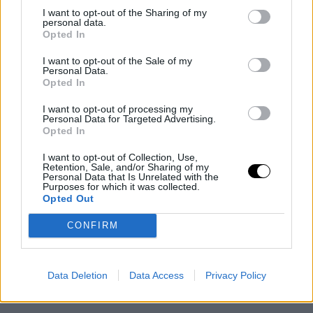
I want to opt-out of the Sharing of my
personal data.
Tento obsah by nemal slúžiť len na pridanie či
Opted In
úpravu kategórii a článkov na webe, ale tiež ako
I want to opt-out of the Sale of my
podklad pre tvorbu videí, obsahu na sociálne
Personal Data.
Opted In
siete a email marketingu
.
I want to opt-out of processing my
Personal Data for Targeted Advertising.
Opted In
Tipy na obsah
I want to opt-out of Collection, Use,
Retention, Sale, and/or Sharing of my
Personal Data that Is Unrelated with the
Vytvorte
špeciálne články
, ktoré pomôžu
Purposes for which it was collected.
Opted Out
zákazníkom s výberom darčekov.
Pripravte si
videá s ukážkami produktov
CONFIRM
alebo recenziami.
Zamerajte sa na
sociálne siete
– zdieľajte tipy,
Data Deletion
Data Access
Privacy Policy
inšpirácie a pozvánky do vášho eshopu.