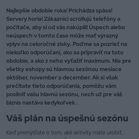
Najlepšie obdobie roka! Prichádza spása!
Servery horia! Zákazníci scrollujú telefóny a
počítače, aby si od vás nakúpili! Úspech alebo
neúspech v tomto čase môže mať výrazný
vplyv na celoročné zisky. Poďme sa pozrieť na
niekoľko odporúčaní, ako sa pripraviť na toto
obdobie, a ako z neho vyťažiť maximum. Nie pre
všetky eshopy sú hlavnou sezónou mesiace
október, november a december. Ak si však
prečítate tieto odporúčania, pomôžu vám
posilniť vašu hlavnú sezónu, nech už pre váš
biznis nastáva kedykoľvek .
Váš plán na úspešnú sezónu
Keď premýšľate o tom, aké aktivity máte urobiť,