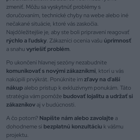
zmeniť. Môžu sa vyskytnúť problémy s
doručovaním, technické chyby na webe alebo iné
nečakané situácie, ktoré vás zaskočia.
Najdôležitejšie je, aby ste boli pripravení reagovať
rýchlo a ľudsky
. Zákazníci ocenia vašu
úprimnosť
a snahu
vyriešiť problém
.
Po ukončení hlavnej sezóny nezabudnite
komunikovať s novými zákazníkmi
, ktorí u vás
nakúpili prvýkrát. Ponúknite im
zľavy na ďalší
nákup
alebo prístup k exkluzívnym ponukám. Táto
stratégia vám pomôže
budovať lojalitu a udržať si
zákazníkov
aj v budúcnosti.
A čo potom?
Napíšte nám alebo zavolajte
a
dohodneme si
bezplatnú konzultáciu
k vášmu
projektu.