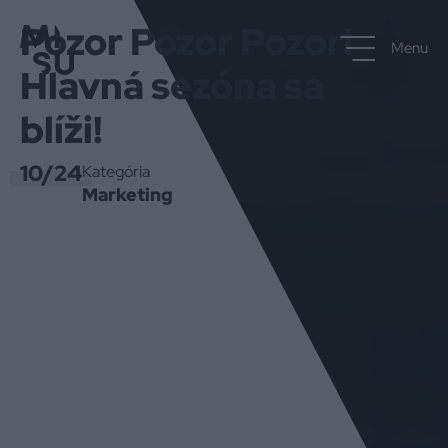
Pozor Pozor Pozor!
Menu
Hlavná sezóna sa
blíži!
10/24
Kategória
Marketing