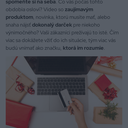
spomeňte si na seba
. Čo vás počas tohto
obdobia osloví? Video so
zaujímavým
produktom
, novinka, ktorú musíte mať, alebo
snaha nájsť
dokonalý darček
pre niekoho
výnimočného? Vaši zákazníci prežívajú to isté. Čím
viac sa dokážete vžiť do ich situácie, tým viac vás
budú vnímať ako značku,
ktorá im rozumie
.