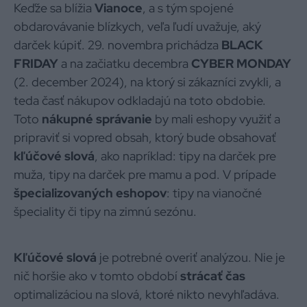
Keďže sa blížia
Vianoce
, a s tým spojené
obdarovávanie blízkych, veľa ľudí uvažuje, aký
darček kúpiť. 29. novembra prichádza
BLACK
FRIDAY
a na začiatku decembra
CYBER MONDAY
(2. december 2024), na ktorý si zákazníci zvykli, a
teda časť nákupov odkladajú na toto obdobie.
Toto
nákupné správanie
by mali eshopy využiť a
pripraviť si vopred obsah, ktorý bude obsahovať
kľúčové slová
, ako napríklad: tipy na darček pre
muža, tipy na darček pre mamu a pod. V prípade
špecializovaných eshopov
: tipy na vianočné
špeciality či tipy na zimnú sezónu.
Kľúčové slová
je potrebné overiť analýzou. Nie je
nič horšie ako v tomto období
strácať čas
optimalizáciou na slová, ktoré nikto nevyhľadáva.