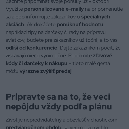
Začnite pripomínať svoje ponuky už v októbri.
Využite
personalizované e-maily
na pripomenutie
sa alebo informujte zákazníkov o
špeciálnych
akciách
. Ak dokážete
ponúknuť hodnotu
,
napríklad tipy na darčeky či rady na prípravu
sviatkov, budete pre zákazníkov užitoční, a to vás
odlíši od konkurencie
. Dajte zákazníkom pocit, že
získavajú niečo výnimočné. Ponúknite
zľavové
kódy či darčeky k nákupu
– tieto malé gestá
môžu
výrazne zvýšiť predaj
.
Pripravte sa na to, že veci
nepôjdu vždy podľa plánu
Život je nepredvídateľný a obzvlášť v chaotickom
predvianočnom obdob
í sa veci môžu rýchlo